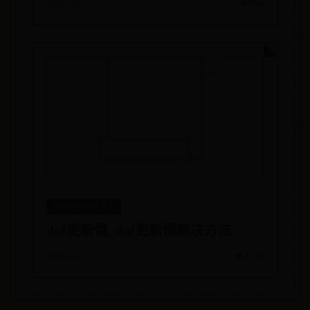
📅 09-28
👁️ 994
365bet网站是多少
dnf更新慢_dnf更新慢解决方法
📅 08-16
👁️ 1539