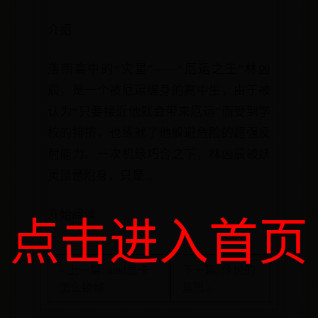
介绍
落雨高中的“灾星”——“厄运之王”林凶
辰，是一个被厄运缠身的高中生，由于被
认为“只要接近他就会带来厄运”而受到学
校的排挤，也练就了他躲避危险的超强反
射能力。一次机缘巧合之下，林凶辰被妖
灵琵琶附身，只是...
开始阅读
点击进入首页
« 上一篇: amd显卡
下一篇: 怿悦的
怎么锁帧
意思 »