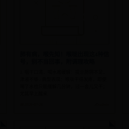
肺有病，喉先知！喉咙出现这4种信
号，别不当回事，附调理攻略
1. 咽干口渴，喝水难缓解：提示肺阴不足，
津液不够 - 典型表现：喉咙干得发疼，即使
喝了水也只能缓解几分钟，过一会儿又干；
尤其早上醒来
n
📅 2026-07-26
✍️ admin