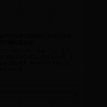
仙剑奇侠传幻璃镜凄石林任务攻略
凄石林地图详解
类型： 大小： 评分： 平台： 标签： 立即下
载 仙剑奇侠传幻璃镜凄石林任务怎么做？凄
石林地图在哪里？嗨客胖Z给大家带来凄石
林任务的内容
📅 2026-07-28
✍️ admin