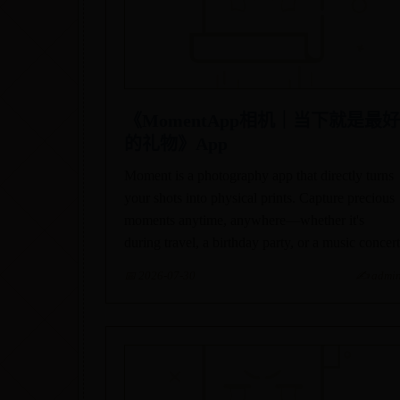
‎《MomentApp相机｜当下就是最好
的礼物》App
Moment is a photography app that directly turns
your shots into physical prints. Capture precious
moments anytime, anywhere—whether it's
during travel, a birthday party, or a music concert
📅 2026-07-30
✍️ admi