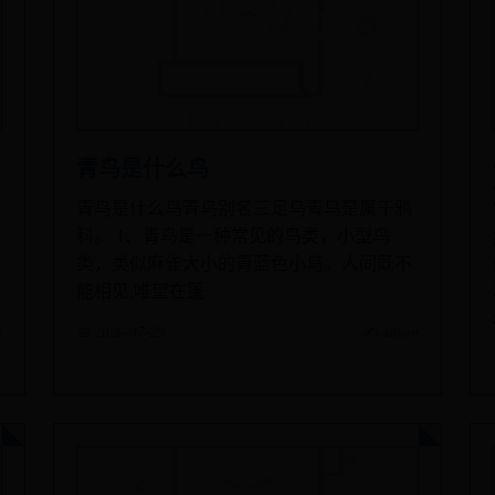
青鸟是什么鸟
青鸟是什么鸟青鸟别名三足鸟青鸟是属于鸦
科。 1、青鸟是一种常见的鸟类，小型鸟
类，类似麻雀大小的青蓝色小鸟。人间既不
能相见,唯望在蓬
n
📅 2026-07-29
✍️ admin