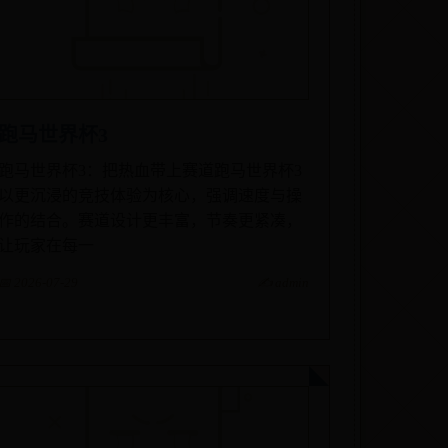
跑马世界杯3
跑马世界杯3：把热血带上赛道跑马世界杯3
以更沉浸的竞技体验为核心，强调速度与操
作的结合。赛道设计更丰富，节奏更紧凑，
让玩家在每一
📅 2026-07-29
✍️ admin