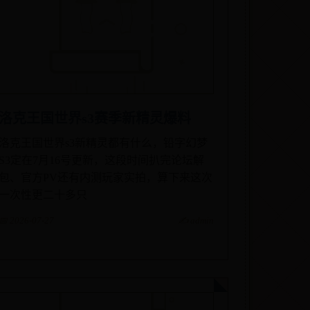
洛克王国世界s3赛季新精灵爆料
洛克王国世界s3新精灵都有什么，铅字幻梦
S3定在7月16号更新，这段时间扒完论坛解
包、官方PV还有内测玩家实拍，算下来这次
一次性更二十多只
📅 2026-07-27
✍️ admin