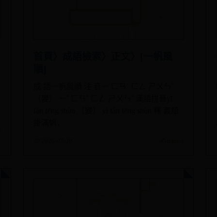
首頁〉成語檢索〉正文〉[一帆風
順]
成 語一帆風順 注 音ㄧ ㄈㄢˊ ㄈㄥ ㄕㄨㄣˋ
（變） ㄧˋ ㄈㄢˊ ㄈㄥ ㄕㄨㄣˋ 漢語拼音yī
fán fēng shùn （變） yì fán fēng shùn 釋 義船
掛滿帆，
n
📅 2026-07-30
✍️ admin