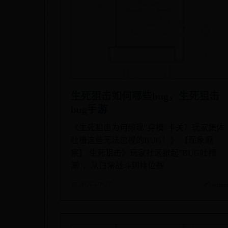
生死狙击如何哪些bug，生死狙击
bug手游
《生死狙击为何频现"穿模"卡关？玩家集体
吐槽这些无法忽视的BUG！》 【现象观
察】 生死狙击》玩家社区掀起"BUG吐槽
潮"，从日常战斗到排位赛
📅 2026-07-27
✍️ admi