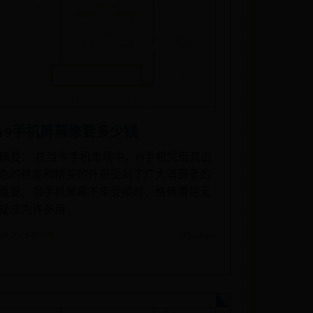
r9手机屏幕修要多少钱
摘要： 在当今手机市场中，r9手机凭借其出
色的性能和精美的外观受到了广大消费者的
喜爱。当手机屏幕不幸受损时，维修费用无
疑成为许多用
📅 2026-07-26
✍️ admin