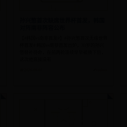
孙兴慜首次缺席世界杯首发，韩国
对阵南非阵容公布
【#韩国vs南非首发#】#孙兴慜首次无缘世界
杯首发# 韩国vs南非首发出炉，33岁的孙兴
慜替补待命，在前两轮连续早早被换下后，
这次他直接没有
📅 2026-08-01
✍️ admin
n