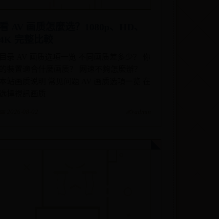
看 AV 画质怎麼选？1080p、HD、
4K 完整比較
目录 AV 画质选項一览 不同画质差多少？ 你
的裝置適合什麼画质？ 网速不夠怎麼辦？
本站画质说明 常见问题 AV 画质选項一览 在
选擇視訊画质
📅 2026-08-02
✍️ admin