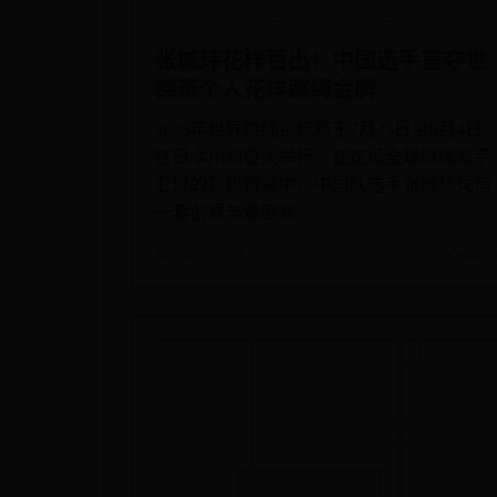
张城玮花样百出！中国选手首夺世
锦赛个人花样跳绳金牌
2025年世界跳绳锦标赛于7月25日至8月4日
在日本川崎盛大举行。在这场全球跳绳高手
汇聚的顶级赛事中，中国队选手张城玮凭借
一套创意与难度兼
📅 2026-08-03
✍️ admi