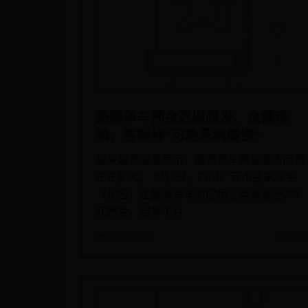
酷骑单车押金迟退频发、余额难
销，客服称“可能系统缓慢”
越来越多迹象显示，酷骑单车押金退还问题
正在扩大。 9月2日，四川广元市民朱先生
（化名）在酷骑单车的应用上申请退还298
元押金，但半个月
📅 2026-07-28
✍️ admi