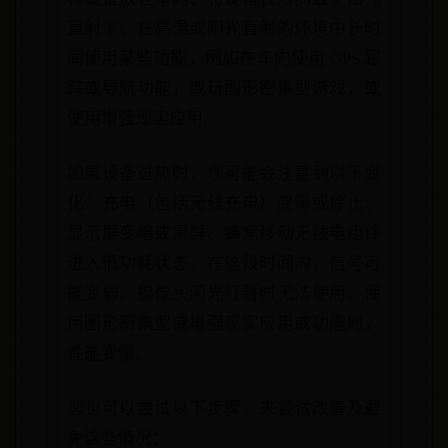
直射下、在高温或阳光直射的环境中长时
间使用某些功能，例如在车内使用 GPS 跟
踪或导航功能，或玩图形密集型游戏，或
使用增强现实应用。
如果设备过热时，您可能会注意到以下变
化：充电（包括无线充电）变慢或停止、
显示屏变暗或黑屏、蜂窝移动无线电组件
进入低功耗状态。在这段时间内，信号可
能变弱、摄像头闪光灯暂时无法使用、使
用图形密集型或增强现实应用或功能时，
性能变慢。
您也可以尝试以下步骤，来尝试改善及避
免这些情况：