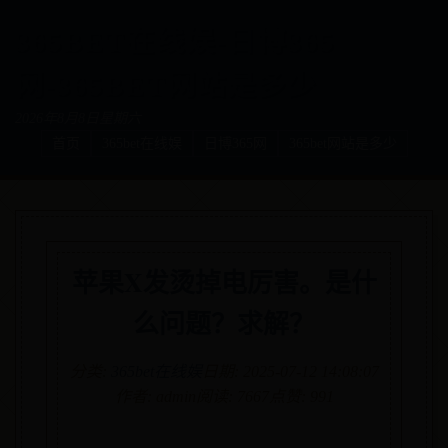
365BET在线娱-日博365
网-365BET网站是多少
2026年8月8日星期六
首页
365bet在线娱
日博365网
365bet网站是多少
苹果X发烫掉电厉害。是什
么问题？求解？
分类:
365bet在线娱
日期: 2025-07-12 14:08:07
作者: admin
阅读: 7667
点赞: 991