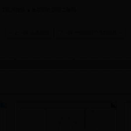
注官方微信 ▲长按图片识别二维码
« 上一篇: 头条频道
下一篇: 天涯明月刀寻找玩具 »