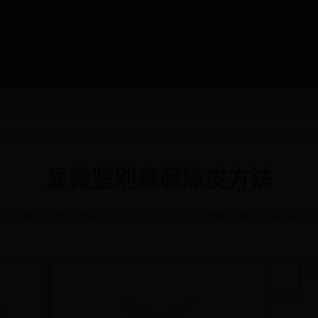
365网-365BET网站是多少
显微鉴别真假陈皮方法
65bet网站是多少
日期: 2025-07-31 22:34:58
作者: admin
阅读: 8683