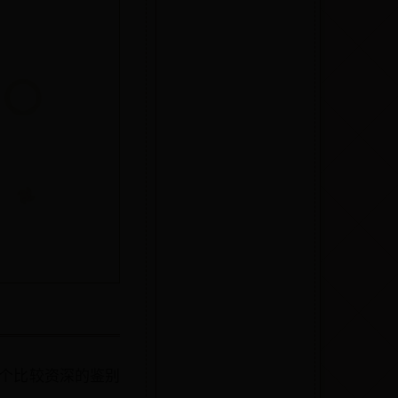
个比较资深的鉴别