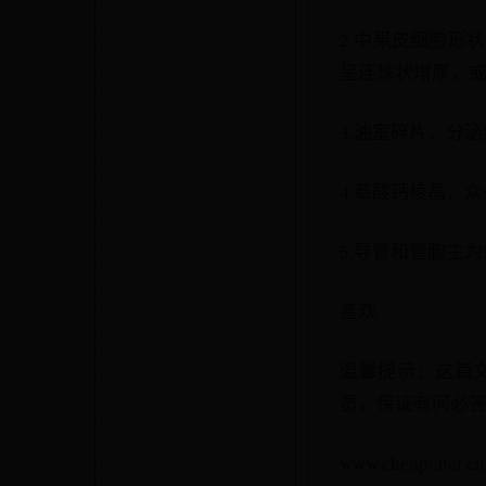
2.中果皮细胞形
呈连珠状增厚，
3.油室碎片，分
4.草酸钙棱晶，众多
5.导管和管胞主
喜欢
温馨提示：这篇文
员，保证有问必
www.chenpi.ne