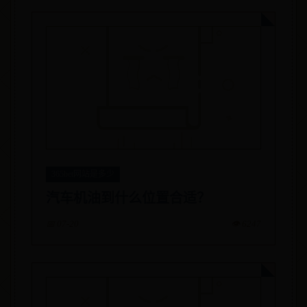
365bet网站是多少
汽车机油到什么位置合适？
📅 07-20
👁️ 6247