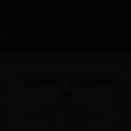
365BET在线娱-日博365
网-365BET网站是多少
2026年8月9日星期日
首页
365bet在线娱
日博365网
365bet网站是多少
《全境封锁》关于加速器的
选择
分类:
365bet网站是多少
日期: 2025-08-17 18:38:40
作者: admin
阅读: 7358
点赞: 193